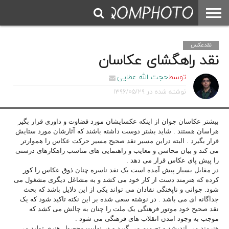
نقدعکس
نقد راهگشای عکاسان
توسط
حجت الله عطایی
نوشته شده در
۱۳۹۶/۰۵/۲۹
بیشتر عکاسان جوان از اینکه عکسایشان مورد قضاوت و داوری قرار بگیر
هراسان هستند . شاید بشتر دوست داشته باشند که آثارشان مورد ستایش
قرار بگیرد . البته دراین مسیر نقد صحیح مسیر حرکت عکاس را هموارتر
می کند و بیان محاسن و معایب و راهنمایی های مناسب راهکارهای درستی
را پیش پای عکاس قرار می دهد .
در مقابل بسیار پیش آمده است یک نقد ناسره چنان ذوق عکاس را کور
کرده که هنرمند دست از کار خود می کشد و به مشاغل دیگری مشغول می
شود. جوانی و ناپختگی نقادان می تواند یکی از این دلایل باشد که بحث
جداگانه ای می باشد . در نوشته سعی شده بر این نکته تاکید شود که یک
نقد صحیح خود موتور فرهنگی یک ملت را چنان به چالش می کشد که
موجب به وجود امدن انقلاب های فرهنگی می شود .
هنرمند می اندیشد و تصمیم می گیرد و در نهایت محصول هنری تولید می