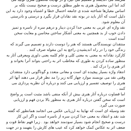
کند اما این محصول هنری به طور مطلق درست و صحیح نیست بلکه بر
اساس معیارها شناخته شده ی جامعه احتمال خطا و اشتباه وجود دارد به این
دلیل است که آثار باید در بوته نقد نقادان قرار بگیرد و درستی و نادرستی
آن معلوم شود.
نقد واژه ای عربی به معنی جدا کردن دینار و درهم سره از ناسره و تمیز
دادن خوب از بد همچنین به معنی آشکار ساختن محاسن و معایت سخن
آمده است .
منتقدان نویسندگانی هستند که هنر را دوست دارند و تصمیم می گیرند که
زندگی خود را در راه اندیشیدن راجع به این مقوله صرف کنند .
کارکرد نقادانه به معنی به معنی کلی و عام کلمه یعنی داوری ومعرفی آثار به
منظور ساده کردن به طوری که مخاطب اثر به راحتی بتواند آنرا بخواند و
اثر هنری را درک کند .
انتقاد واژه بسیار پیچیده ای است و معانی متعدد و گوناگونی دارد منتقدان
وقتی نقد می نویسند موارد چهار گانه زیر را مد نظر قرار می دهند آنها اثر
هنری را توصیف تفسیر و ارزیابی می کنند و درباره آن نظریه پردازی می
کنند .
اما قضاوت درباره آثار هنری بیش از آنکه منفی باشد مثبت است پر واضح
است که سخن گفتن درباره آثار هنری به منظور بالا بردن فهم و ارزیابی
صورت می گیرد.
نقد وسیله ای است که نهایتا به ارزیابی عکس می انجامد همانطور که گفته
شد نقد و انتقاد به معنی جدا کردن سره از ناسره است و اگر این کار
درست و صحیح انجام شود بسیار سودمند خواهد بود . زیرا فهم نقاط قوت و
ضعف اثر به عکاس کمک خواهد کرد که عیب های کارش را بفهمد و در جهت