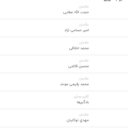
عکاسان
حجت الله عطایی
عکاسان
امیر حسامی نژاد
عکاسان
محمد اخلاقی
عکاسان
محسن قائمی
عکاسان
محمد رفیعی موحد
گالری مجازی
بادگیرها
عکاسان
مهدي توكليان