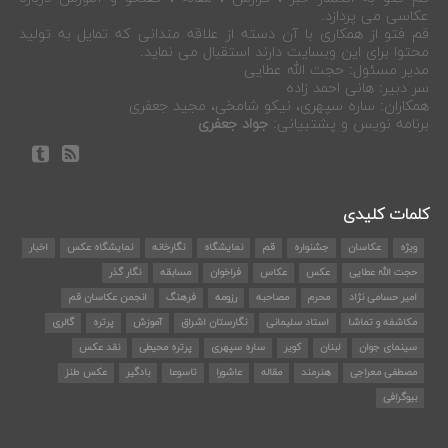
عکاسی می پردازد.
قم فتو از همکاری با آن دسته از علاقه مندانی که تمایل به تولید
محتوا برای این وبسایت دارند استقبال می نماید.
مدیر مسئول: حجت الله عطایی
سر دبیر: هانی احمد زاده
همکاران: ساره سپهری، نیکو شامخی، مجید جعفری
برنامه نویس و پشتبیانی:
جواد جعفری
کلمات کلیدی
ویژه
عکاسان
جشنواره
قم
نمایشگاه
نگارخانه
نمایشگاه عکس
اخبار
حجت الله عطایی
عکس
عکاس
فراخوان
مسابقه
نگار گذر
امیر حسامی نژاد
محرم
مصاحبه
رزومه
فرهنگ
انجمن عکاسان قم
مکاشفه و تماشا
استاد سلیمانی
نگارستان اشراق
آموزش
پرتره
گالری
سینمای جوان
لبنان
کویر
ساره سپهری
پرتره محیطی
نقد عکس
مصطفی معراجی
هنرمند
مقاله
عاشورا
تاسوعا
بادگیر
عکس طنز
بیوگرافی