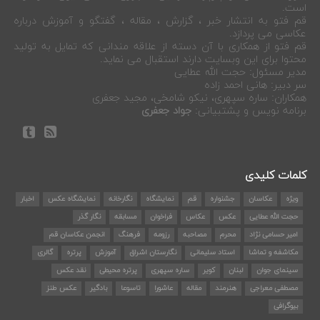
است.
قم فتو به انتشار خبر ، گزارش ، مقاله ، گفتگو و آموزش درباره
عکاسی می پردازد.
قم فتو از همکاری با آن دسته از علاقه مندانی که تمایل به تولید
محتوا برای این وبسایت دارند استقبال می نماید.
مدیر مسئول: حجت الله عطایی
سر دبیر: هانی احمد زاده
همکاران: ساره سپهری، نیکو شامخی، مجید جعفری
برنامه نویس و پشتبیانی:
جواد جعفری
کلمات کلیدی
ویژه
عکاسان
جشنواره
قم
نمایشگاه
نگارخانه
نمایشگاه عکس
اخبار
حجت الله عطایی
عکس
عکاس
فراخوان
مسابقه
نگار گذر
امیر حسامی نژاد
محرم
مصاحبه
رزومه
فرهنگ
انجمن عکاسان قم
مکاشفه و تماشا
استاد سلیمانی
نگارستان اشراق
آموزش
پرتره
گالری
سینمای جوان
لبنان
کویر
ساره سپهری
پرتره محیطی
نقد عکس
مصطفی معراجی
هنرمند
مقاله
عاشورا
تاسوعا
بادگیر
عکس طنز
بیوگرافی