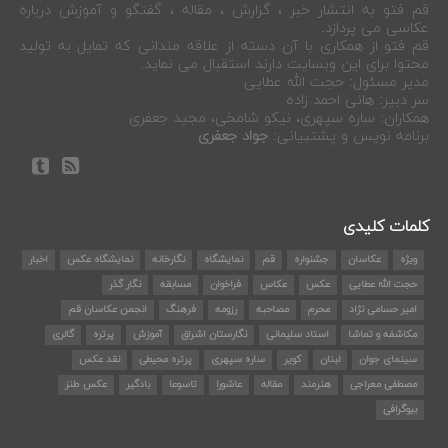
قم فتو به انتشار خبر ، گزارش ، مقاله ، گفتگو و آموزش درباره
عکاسی می پردازد.
قم فتو از همکاری با آن دسته از علاقه مندانی که تمایل به تولید
محتوا برای این وبسایت دارند استقبال می نماید.
مدیر مسئول: حجت الله عطایی
سر دبیر: هانی احمد زاده
همکاران: ساره سپهری، نیکو شامخی، مجید جعفری
برنامه نویس و پشتبیانی:
جواد جعفری
کلمات کلیدی
ویژه
عکاسان
جشنواره
قم
نمایشگاه
نگارخانه
نمایشگاه عکس
اخبار
حجت الله عطایی
عکس
عکاس
فراخوان
مسابقه
نگار گذر
امیر حسامی نژاد
محرم
مصاحبه
رزومه
فرهنگ
انجمن عکاسان قم
مکاشفه و تماشا
استاد سلیمانی
نگارستان اشراق
آموزش
پرتره
گالری
سینمای جوان
لبنان
کویر
ساره سپهری
پرتره محیطی
نقد عکس
مصطفی معراجی
هنرمند
مقاله
عاشورا
تاسوعا
بادگیر
عکس طنز
بیوگرافی