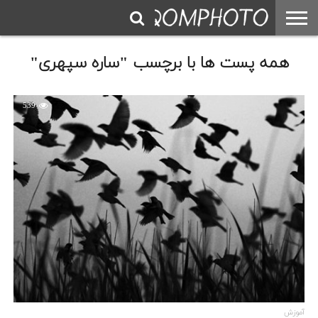
همه پست ها با برچسب "ساره سپهری"
539
آموزش