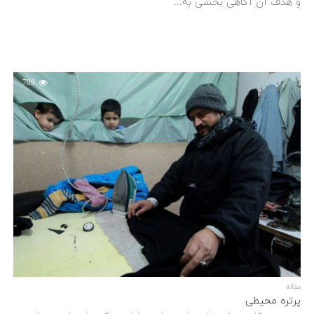
و هدف آن آگاهی بخشی به...
709
مقاله
پرتره محیطی