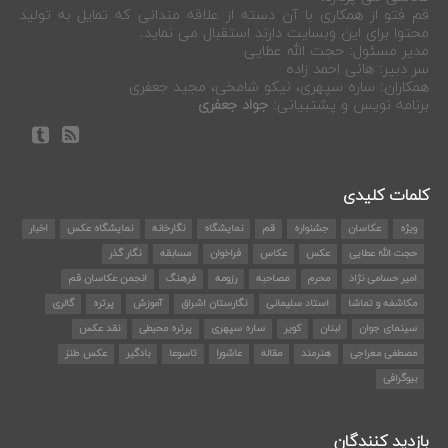
قم فتو از همکاری با آن دسته از علاقه مندانی که تمایل به تولید
محتوا برای این وبسایت دارند استقبال می نماید.
مدیر مسئول: حجت الله عطایی
سر دبیر: هانی احمد زاده
همکاران: ساره سپهری، نیکو شامخی، مجید جعفری
برنامه نویس و پشتبیانی:
جواد جعفری
کلمات کلیدی
ویژه
عکاسان
جشنواره
قم
نمایشگاه
نگارخانه
نمایشگاه عکس
اخبار
حجت الله عطایی
عکس
عکاس
فراخوان
مسابقه
نگار گذر
امیر حسامی نژاد
محرم
مصاحبه
رزومه
فرهنگ
انجمن عکاسان قم
مکاشفه و تماشا
استاد سلیمانی
نگارستان اشراق
آموزش
پرتره
گالری
سینمای جوان
لبنان
کویر
ساره سپهری
پرتره محیطی
نقد عکس
مصطفی معراجی
هنرمند
مقاله
عاشورا
تاسوعا
بادگیر
عکس طنز
بیوگرافی
بازدید کنندگان